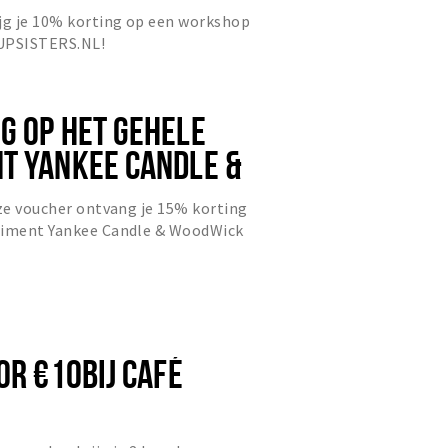
ijg je 10% korting op een workshop
EUPSISTERS.NL!
G OP HET GEHELE
T YANKEE CANDLE &
eze voucher ontvang je 15% korting
timent Yankee Candle & WoodWick
, maar exclusief Geuren...
OR €10BIJ CAFÉ