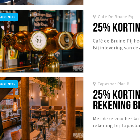
Café De Bruine Pij
50 PUNTEN
25% KORTING
Café de Bruine Pij he
Bij inlevering van d
Tapasbar Plan B
50 PUNTEN
25% KORTIN
REKENING BI
(DI/WO/DO)
Met deze voucher kri
rekening bij Tapasba
woensdag en donder