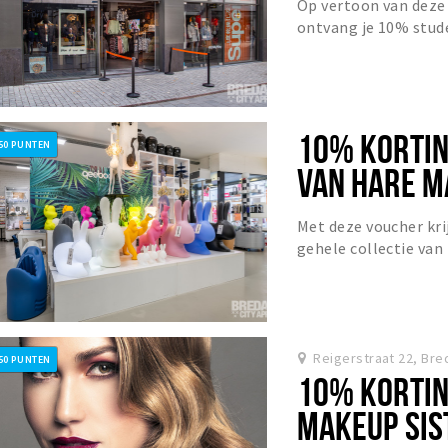
Op vertoon van deze
ontvang je 10% stud
bij Superdry! Niet gel
10% KORTIN
50 PUNTEN
VAN HARE M
Met deze voucher kri
gehele collectie van
Reigerstraat 22, Bre
50 PUNTEN
10% KORTIN
MAKEUP SIS