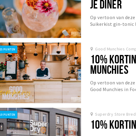
JE DINER
Op vertoon van deze 
Suikerkist gin-tonic b
Good Munchies Compa
25 PUNTEN
10% KORTIN
MUNCHIES
Op vertoon van deze 
Good Munchies in Fo
Superdry Store Bred
10 PUNTEN
10% KORTIN