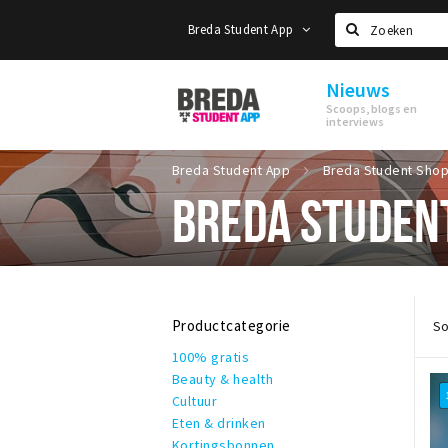
Breda Student App
Zoeken
Nieuws
Breda
Scoops, blogs en
Student
interviews
App
Breda Student App
Breda Student Sho
BREDA STUDEN
Productcategorie
So
100% gratis
Beauty & health
Cultuur
Eten & drinken
Kortingsbonnen