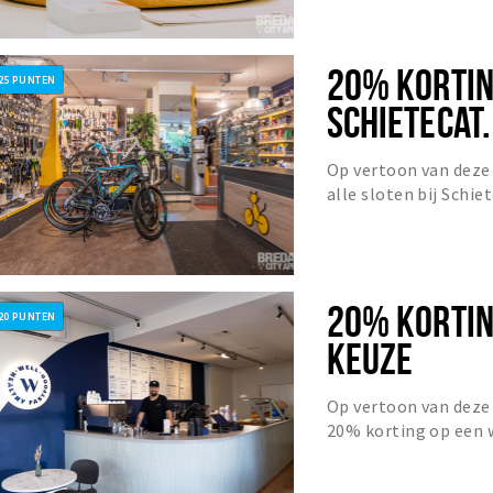
20% KORTING
25 PUNTEN
SCHIETECAT.
Op vertoon van deze
alle sloten bij Schie
dus ;)
20% KORTIN
20 PUNTEN
KEUZE
Op vertoon van deze 
20% korting op een 