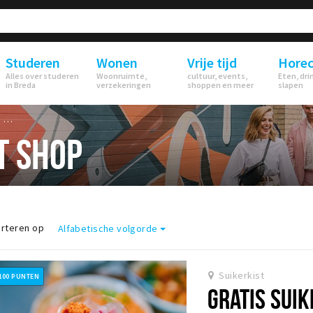
Studeren
Wonen
Vrije tijd
Hore
Alles over studeren
Woonruimte,
cultuur, events,
Eten, dri
in Breda
verzekeringen
shoppen en meer
slapen
p
T SHOP
rteren op
Alfabetische volgorde
Suikerkist
100 PUNTEN
GRATIS SUIK