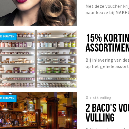
Met deze voucher kr
naar keuze bij MAK
15% KORTIN
50 PUNTEN
ASSORTIMEN
WOODWICK
Bij inlevering van d
op het gehele assor
inclusief accessoires
Café Vulling
50 PUNTEN
2 BACO'S VO
VULLING