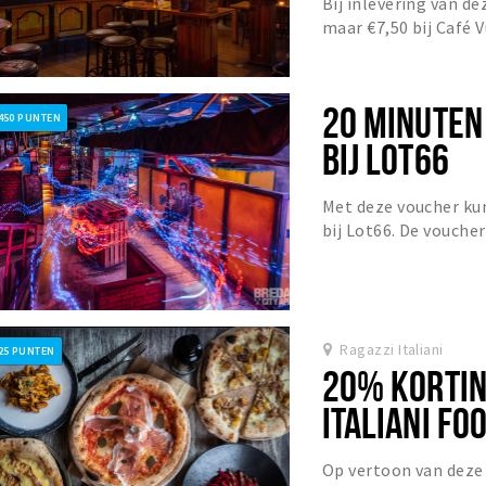
Bij inlevering van de
maar €7,50 bij Café 
20 MINUTEN
450 PUNTEN
BIJ LOT66
Met deze voucher ku
bij Lot66. De voucher
een sessie van 20 mi
Ragazzi Italiani
25 PUNTEN
20% KORTIN
ITALIANI FO
Op vertoon van deze