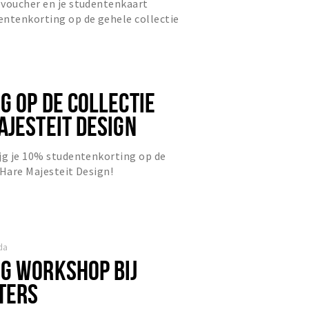
 voucher en je studentenkaart
entenkorting op de gehele collectie
dig i.c.m. andere acties...
G OP DE COLLECTIE
AJESTEIT DESIGN
jg je 10% studentenkorting op de
 Hare Majesteit Design!
da
G WORKSHOP BIJ
TERS