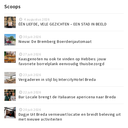
Scoops
4 augustus 2026
ÉÉN LIEFDE, VELE GEZICHTEN – EEN STAD IN BEELD
30 juli 2026
Nieuw: De Bremberg Boerderijautomaat
27 juli 2026
Kaasgenoten nu ook te vinden op Hebbes: jouw
favoriete borrelplank eenvoudig thuisbezorgd
23 juli 2026
Vergaderen in stijl bij IntercityHotel Breda
22 juli 2026
Bar Locale brengt de Italiaanse apericena naar Breda
20 juli 2026
Dagje Uit Breda vernieuwt locatie en breidt beleving uit
met nieuwe activiteiten