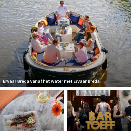
Woonruimte
Inschrijven gemeente
Zorgverzekering
Huisarts en eerste hulp
Q&A
KORTING
Breda Student Shop
Draai aan het rad!
Ervaar Breda vanaf het water met Ervaar Breda
VRIJE TIJD
Sport
Nieuws
Agenda
Bezienswaardigheden