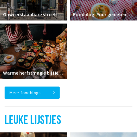
Inloggen
Onweerstaanbare streetfood bij The Duck Truck in Breda
Foodblog: Puur genieten bij De Menmoerhoeve in Etten-Leur
Warme herfstmagie bij Het Houtse Meer: De Proeverij die je móét delen!
Meer foodblogs
LEUKE LIJSTJES