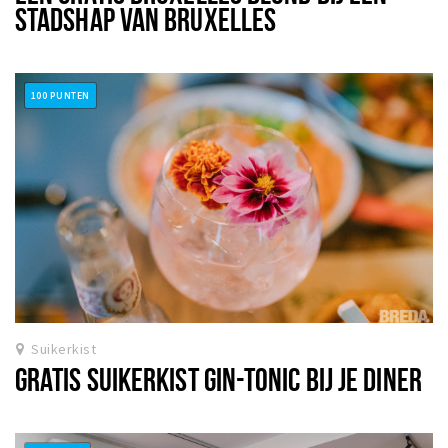
STADSHAP VAN BRUXELLES
Musea, theaters & podia
Uitjes & activiteiten
Studentenroutes
100 PUNTEN
Natuurgebieden
Party pics
Eten
Drinken
Slapen
Recreatief
Winkels
Winkelgebieden
Suikerkist
Deals
GRATIS SUIKERKIST GIN-TONIC BIJ JE DINER
Parkeren