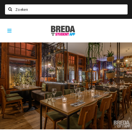
Zoeken
Breda
HOME
Student
Select language
App
STUDEREN
Voel je thuis in Breda | GoodMood
Welkom in Breda
Studentenverenigingen
Studentenraad
Studentenroutes
New in town? Check FAQ!
WONEN