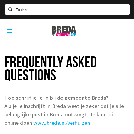
Zoeken
Breda
HOME
Student
Select language
App
STUDEREN
FREQUENTLY ASKED
Voel je thuis in Breda | GoodMood
QUESTIONS
Welkom in Breda
Studentenverenigingen
Studentenraad
Hoe schrijf je je in bij de gemeente Breda?
Studentenroutes
Als je je inschrijft in Breda weet je zeker dat je alle
New in town? Check FAQ!
belangrijke post in Breda ontvangt. Je kunt dit
online doen
www.breda.nl/verhuizen
WONEN