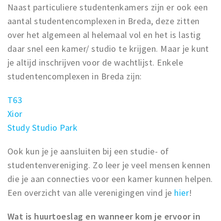
Naast particuliere studentenkamers zijn er ook een
Musea, theaters & podia
aantal studentencomplexen in Breda, deze zitten
Uitjes & activiteiten
over het algemeen al helemaal vol en het is lastig
Studentenroutes
daar snel een kamer/ studio te krijgen. Maar je kunt
Natuurgebieden
je altijd inschrijven voor de wachtlijst. Enkele
Party pics
studentencomplexen in Breda zijn:
Eten
T63
Drinken
Xior
Slapen
Study Studio Park
Recreatief
Winkels
Ook kun je je aansluiten bij een studie- of
studentenvereniging. Zo leer je veel mensen kennen
Winkelgebieden
die je aan connecties voor een kamer kunnen helpen.
Deals
Een overzicht van alle verenigingen vind je
hier
!
Parkeren
Wat is huurtoeslag en wanneer kom je ervoor in