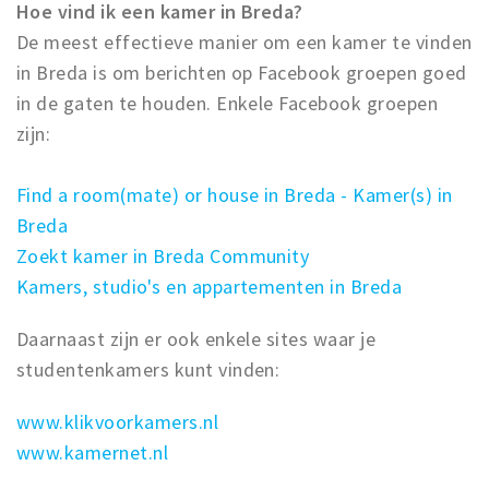
Woonruimte
Hoe vind ik een kamer in Breda?
De meest effectieve manier om een kamer te vinden
Inschrijven gemeente
in Breda is om berichten op Facebook groepen goed
Zorgverzekering
in de gaten te houden. Enkele Facebook groepen
Huisarts en eerste hulp
zijn:
Q&A
Find a room(mate) or house in Breda - Kamer(s) in
KORTING
Breda
Breda Student Shop
Zoekt kamer in Breda Community
Draai aan het rad!
Kamers, studio's en appartementen in Breda
VRIJE TIJD
Daarnaast zijn er ook enkele sites waar je
Sport
studentenkamers kunt vinden:
Nieuws
www.klikvoorkamers.nl
Agenda
www.kamernet.nl
Bezienswaardigheden