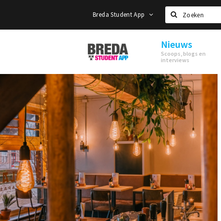
Breda Student App
Zoeken
Nieuws
Breda
Scoops, blogs en
Student
interviews
App