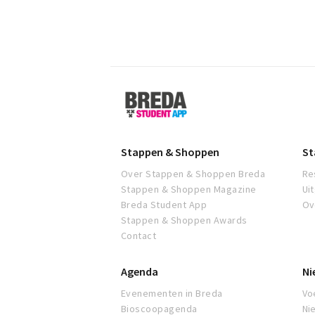
Breda
Student
App
Stappen & Shoppen
St
Over Stappen & Shoppen Breda
Re
Stappen & Shoppen Magazine
Ui
Breda Student App
Ov
Stappen & Shoppen Awards
Contact
Agenda
Ni
Evenementen in Breda
Voe
Bioscoopagenda
Ni