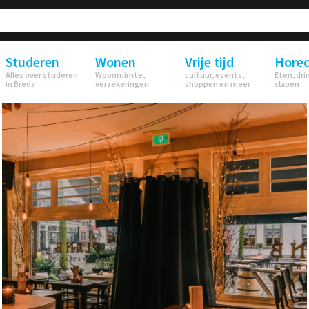
Studeren
Wonen
Vrije tijd
Hore
Alles over studeren
Woonruimte,
cultuur, events,
Eten, dri
in Breda
verzekeringen
shoppen en meer
slapen