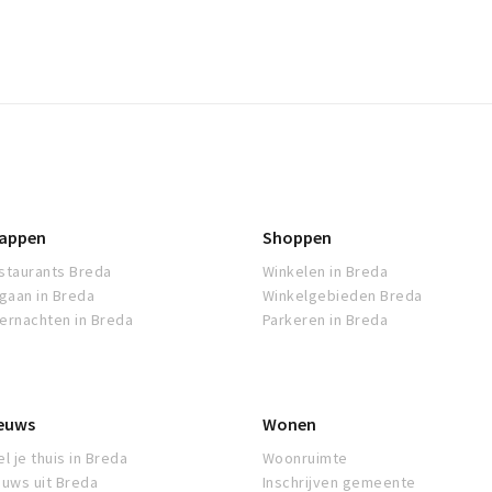
appen
Shoppen
staurants Breda
Winkelen in Breda
tgaan in Breda
Winkelgebieden Breda
ernachten in Breda
Parkeren in Breda
euws
Wonen
l je thuis in Breda
Woonruimte
euws uit Breda
Inschrijven gemeente