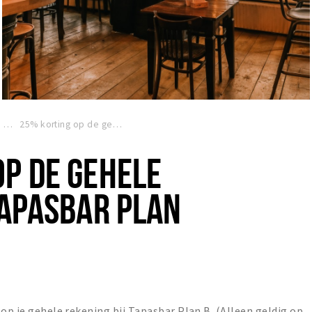
p
25% korting op de gehele rekening bij Tapasbar Plan B (di/wo/do)
P DE GEHELE
TAPASBAR PLAN
 op je gehele rekening bij Tapasbar Plan B (Alleen geldig op