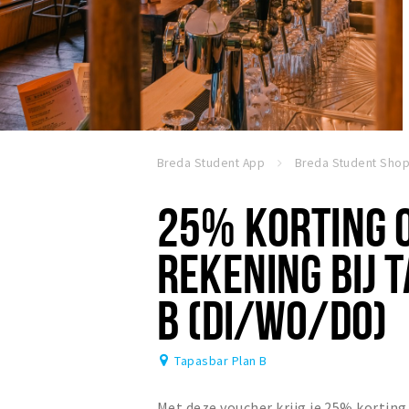
Breda Student App
Breda Student Sho
25% KORTING O
REKENING BIJ 
B (DI/WO/DO)
Tapasbar Plan B
Met deze voucher krijg je 25% korting