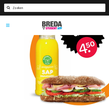
Zoeken
Breda
HOME
Student
Select language
App
STUDEREN
Voel je thuis in Breda | GoodMood
Welkom in Breda
Studentenverenigingen
Studentenraad
Studentenroutes
New in town? Check FAQ!
WONEN