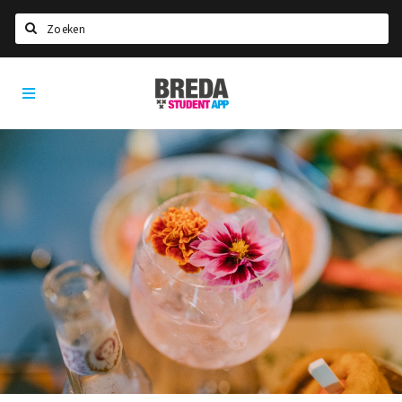
Zoeken
Breda
HOME
Student
Select language
App
STUDEREN
Voel je thuis in Breda | GoodMood
Welkom in Breda
Studentenverenigingen
Studentenraad
Studentenroutes
New in town? Check FAQ!
WONEN