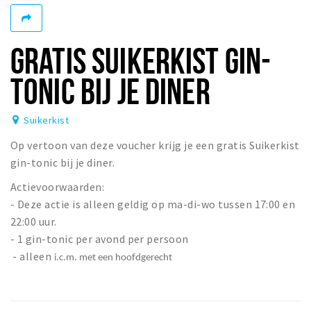
Woonruimte
Inschrijven gemeente
GRATIS SUIKERKIST GIN-
Zorgverzekering
Huisarts en eerste hulp
TONIC BIJ JE DINER
Q&A
Suikerkist
KORTING
Op vertoon van deze voucher krijg je een gratis Suikerkist
Breda Student Shop
gin-tonic bij je diner.
Draai aan het rad!
Actievoorwaarden:
- Deze actie is alleen geldig op ma-di-wo tussen 17:00 en
VRIJE TIJD
22:00 uur.
Sport
- 1 gin-tonic per avond per persoon
Nieuws
- alleen
i.c.m. met een hoofdgerecht
Agenda
Bezienswaardigheden