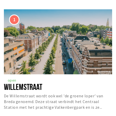
Musea, theaters & podia
Uitjes & activiteiten
Studentenroutes
Natuurgebieden
Party pics
Eten
Drinken
Slapen
Recreatief
Winkels
open
WILLEMSTRAAT
Winkelgebieden
Deals
De Willemstraat wordt ook wel 'de groene loper' van
Breda genoemd. Deze straat verbindt het Centraal
Parkeren
Station met het prachtige Valkenbergpark en is ze...