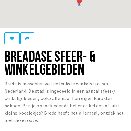
Woonruimte
Inschrijven gemeente
Zorgverzekering
Huisarts en eerste hulp
Q&A
BREADASE SFEER- &
KORTING
WINKELGEBIEDEN
Breda Student Shop
Draai aan het rad!
Breda is misschien wel de leukste winkelstad van
VRIJE TIJD
Nederland. De stad is ingedeeld in een aantal sfeer-/
Sport
winkelgebieden, weke allemaal hun eigen karakter
hebben. Ben je opzoek naar de bekende ketens of juist
Nieuws
kleine boetiekjes? Breda heeft het allemaal, ontdek het
Agenda
met deze route.
Bezienswaardigheden