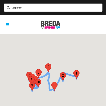
Zoeken
Breda
HOME
Student
Select language
App
STUDEREN
Voel je thuis in Breda | GoodMood
Welkom in Breda
Studentenverenigingen
4
Studentenraad
5
1
6
2
7
11
Studentenroutes
8
10
3
9
New in town? Check FAQ!
WONEN