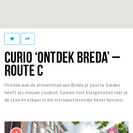
Woonruimte
Inschrijven gemeente
Zorgverzekering
Huisarts en eerste hulp
Q&A
CURIO ‘ONTDEK BREDA’ –
KORTING
ROUTE C
Breda Student Shop
Draai aan het rad!
Ontdek wat de binnenstad van Breda je zoal te bieden
VRIJE TIJD
heeft als nieuwe student. Samen met klasgenoten leer je
Sport
de stad én elkaar in dit introductierondje beter kennen.
Nieuws
Agenda
Bezienswaardigheden