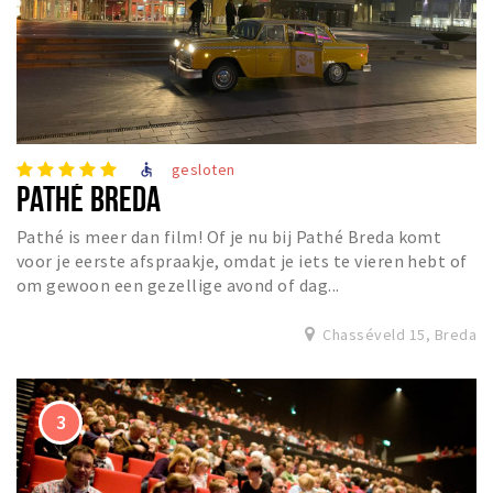
Inloggen
gesloten
accessible
PATHÉ BREDA
Pathé is meer dan film! Of je nu bij Pathé Breda komt
voor je eerste afspraakje, omdat je iets te vieren hebt of
om gewoon een gezellige avond of dag...
Chasséveld 15, Breda