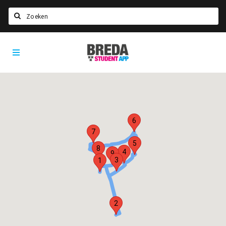
Zoeken
Breda
HOME
Student
Select language
App
STUDEREN
Voel je thuis in Breda | GoodMood
6
Welkom in Breda
7
Studentenverenigingen
5
8
4
9
Studentenraad
3
1
Studentenroutes
New in town? Check FAQ!
2
WONEN