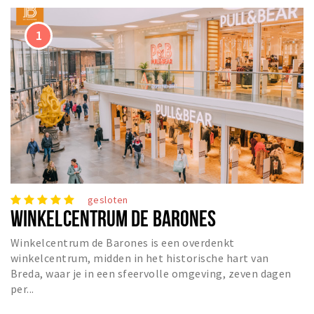
Musea, theaters & podia
Uitjes & activiteiten
Studentenroutes
Natuurgebieden
Party pics
Eten
Drinken
Slapen
Recreatief
gesloten
Winkels
WINKELCENTRUM DE BARONES
Winkelgebieden
Winkelcentrum de Barones is een overdenkt
Deals
winkelcentrum, midden in het historische hart van
Breda, waar je in een sfeervolle omgeving, zeven dagen
Parkeren
per...