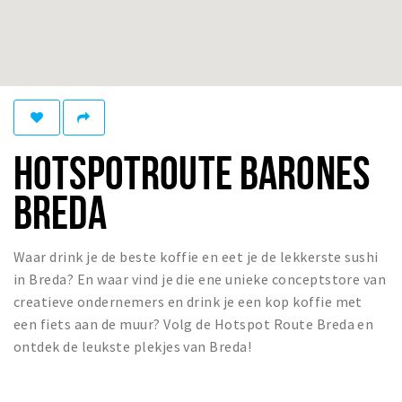
Woonruimte
Inschrijven gemeente
Zorgverzekering
Huisarts en eerste hulp
Q&A
HOTSPOTROUTE BARONES
KORTING
BREDA
Breda Student Shop
Draai aan het rad!
Waar drink je de beste koffie en eet je de lekkerste sushi
VRIJE TIJD
in Breda? En waar vind je die ene unieke conceptstore van
Sport
creatieve ondernemers en drink je een kop koffie met
een fiets aan de muur? Volg de Hotspot Route Breda en
Nieuws
ontdek de leukste plekjes van Breda!
Agenda
Bezienswaardigheden