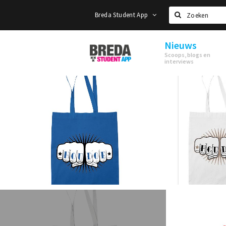
Breda Student App
Zoeken
Nieuws
Breda
Scoops, blogs en
Student
interviews
App