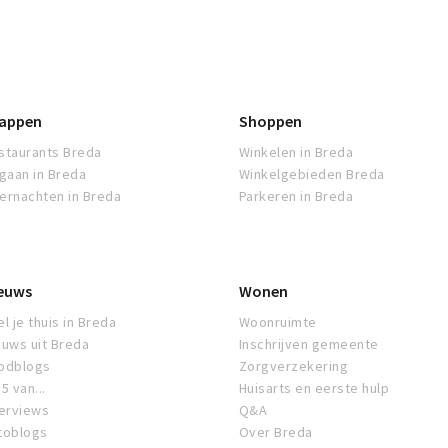
appen
Shoppen
staurants Breda
Winkelen in Breda
tgaan in Breda
Winkelgebieden Breda
ernachten in Breda
Parkeren in Breda
euws
Wonen
l je thuis in Breda
Woonruimte
euws uit Breda
Inschrijven gemeente
odblogs
Zorgverzekering
5 van...
Huisarts en eerste hulp
terviews
Q&A
toblogs
Over Breda