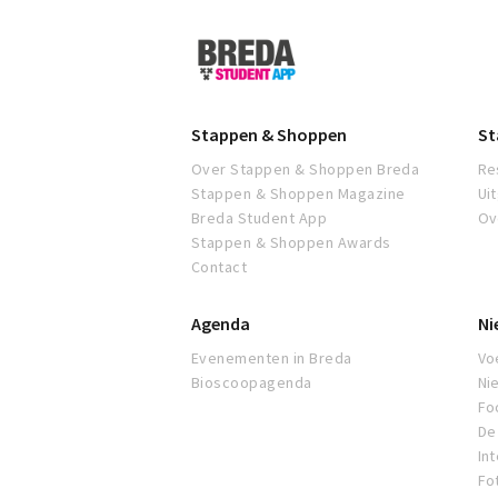
Breda
Student
App
Stappen & Shoppen
St
Over Stappen & Shoppen Breda
Re
Stappen & Shoppen Magazine
Ui
Breda Student App
Ov
Stappen & Shoppen Awards
Contact
Agenda
Ni
Evenementen in Breda
Voe
Bioscoopagenda
Ni
Fo
De 
In
Fo