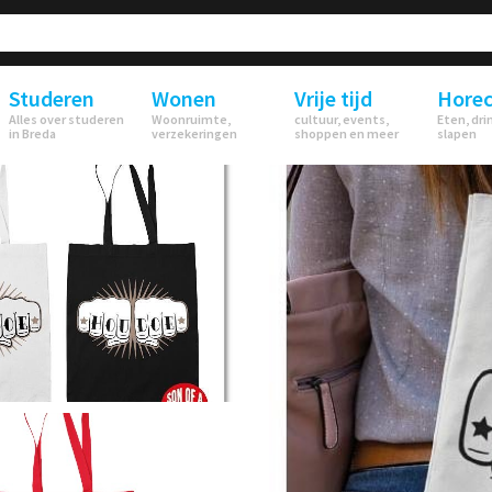
Studeren
Wonen
Vrije tijd
Hore
Alles over studeren
Woonruimte,
cultuur, events,
Eten, dri
in Breda
verzekeringen
shoppen en meer
slapen