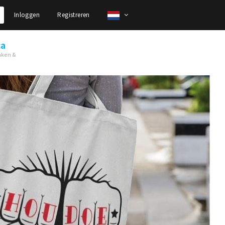
Inloggen
Registreren
ca
nken &