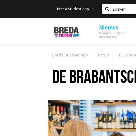
Breda Student App
Zoeken
Nieuws
Breda
Scoops, blogs en
Student
interviews
App
Breda Student App
Foto's
DE BRABANTSC