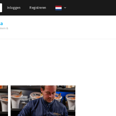
Inloggen
Registreren
ca
nken &