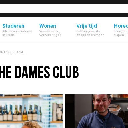
Studeren
Wonen
Vrije tijd
Hore
Alles over studeren
Woonruimte,
cultuur, events,
Eten, dri
in Breda
verzekeringen
shoppen en meer
slapen
DE BRABANTSCHE DAMES CLUB
HE DAMES CLUB