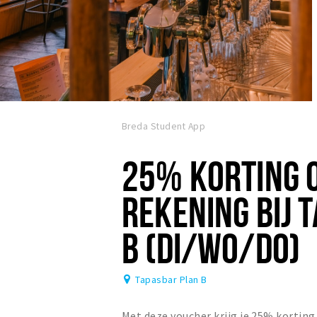
Breda Student App
25% KORTING O
REKENING BIJ 
B (DI/WO/DO)
Tapasbar Plan B
Met deze voucher krijg je 25% korting