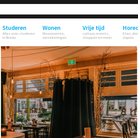
Studeren
Wonen
Vrije tijd
Hore
Alles over studeren
Woonruimte,
cultuur, events,
Eten, dri
in Breda
verzekeringen
shoppen en meer
slapen