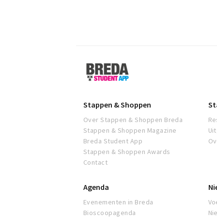
Breda
Student
App
Stappen & Shoppen
St
Over Stappen & Shoppen Breda
Re
Stappen & Shoppen Magazine
Ui
Breda Student App
Ov
Stappen & Shoppen Awards
Contact
Agenda
Ni
Evenementen in Breda
Voe
Bioscoopagenda
Ni