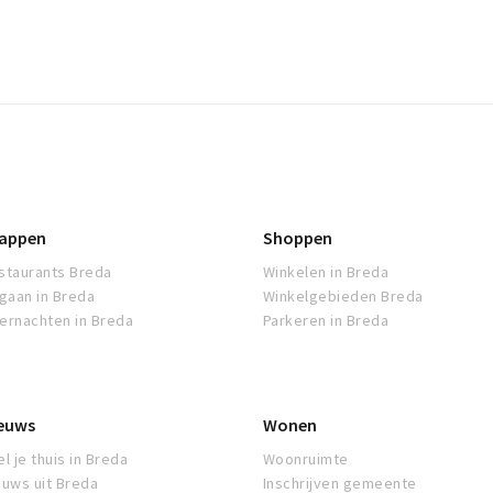
appen
Shoppen
staurants Breda
Winkelen in Breda
tgaan in Breda
Winkelgebieden Breda
ernachten in Breda
Parkeren in Breda
euws
Wonen
l je thuis in Breda
Woonruimte
euws uit Breda
Inschrijven gemeente