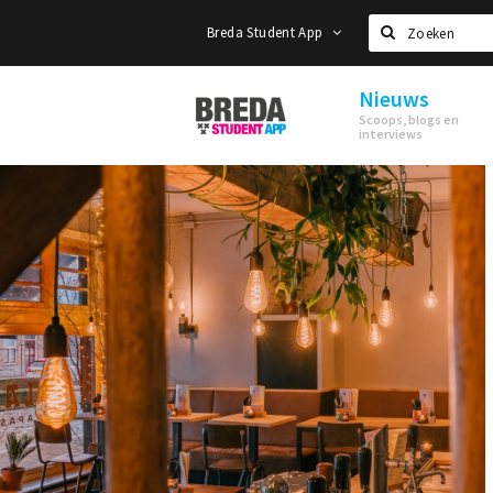
Breda Student App
Zoeken
Nieuws
Breda
Scoops, blogs en
Student
interviews
App