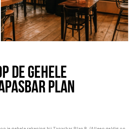
P DE GEHELE
TAPASBAR PLAN
 op je gehele rekening bij Tapasbar Plan B (Alleen geldig op