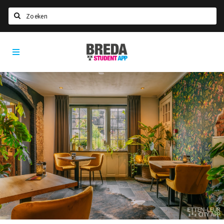
Zoeken
Breda
HOME
Student
Select language
App
STUDEREN
Voel je thuis in Breda | GoodMood
Welkom in Breda
Studentenverenigingen
Studentenraad
Studentenroutes
New in town? Check FAQ!
WONEN