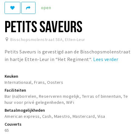
Woonruimte
open
Inschrijven gemeente
PETITS SAVEURS
Zorgverzekering
Huisarts en eerste hulp
Bisschopsmolenstraat 58A
,
Etten-Leur
Q&A
Petits Saveurs is gevestigd aan de Bisschopsmolenstraat
KORTING
in hartje Etten-Leur in “Het Regiment“.
Lees verder
Breda Student Shop
Draai aan het rad!
Keuken
Internationaal, Frans, Oosters
Faciliteiten
VRIJE TIJD
Bar (na)borrelen, Reserveren mogelijk, Terras of binnentuin, Te
Sport
huur voor privé gelegenheden, WiFi
Betaalmogelijkheden
Nieuws
American express, Cash, Maestro, Mastercard, Visa
Agenda
Couverts
65
Bezienswaardigheden