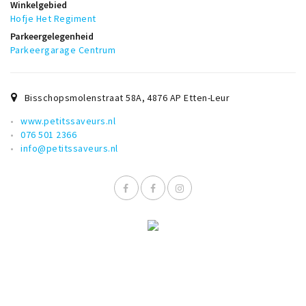
Winkelgebied
Musea, theaters & podia
Hofje Het Regiment
Uitjes & activiteiten
Parkeergelegenheid
Parkeergarage Centrum
Studentenroutes
Natuurgebieden
Party pics
Bisschopsmolenstraat 58A
,
4876 AP
Etten-Leur
Eten
www.petitssaveurs.nl
076 501 2366
Drinken
info@petitssaveurs.nl
Slapen
Recreatief
Winkels
Winkelgebieden
Deals
Parkeren