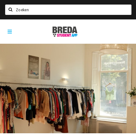
Zoeken
Breda
HOME
Student
Select language
App
STUDEREN
Voel je thuis in Breda | GoodMood
Welkom in Breda
Studentenverenigingen
Studentenraad
Studentenroutes
New in town? Check FAQ!
WONEN