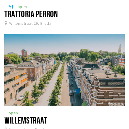
open
restaurant
TRATTORIA PERRON
Willemstraat 29, Breda
open
WILLEMSTRAAT