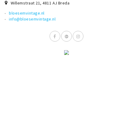
Willemstraat 21
,
4811 AJ
Breda
Musea, theaters & podia
bloesemvintage.nl
Uitjes & activiteiten
info@bloesemvintage.nl
Studentenroutes
Natuurgebieden
Party pics
Eten
Drinken
Slapen
Recreatief
Winkels
Winkelgebieden
Deals
Parkeren