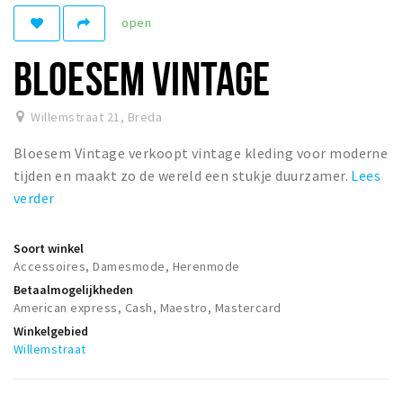
Woonruimte
open
Inschrijven gemeente
BLOESEM VINTAGE
Zorgverzekering
Huisarts en eerste hulp
Willemstraat 21
,
Breda
Q&A
Bloesem Vintage verkoopt vintage kleding voor moderne
KORTING
tijden en maakt zo de wereld een stukje duurzamer.
Lees
Breda Student Shop
verder
Draai aan het rad!
Soort winkel
Accessoires, Damesmode, Herenmode
VRIJE TIJD
Betaalmogelijkheden
Sport
American express, Cash, Maestro, Mastercard
Nieuws
Winkelgebied
Willemstraat
Agenda
Bezienswaardigheden