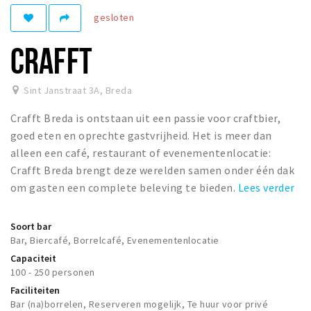
Woonruimte
gesloten
Inschrijven gemeente
CRAFFT
Zorgverzekering
Huisarts en eerste hulp
Sint Janstraat 3A
,
Breda
Q&A
Crafft Breda is ontstaan uit een passie voor craftbier,
KORTING
goed eten en oprechte gastvrijheid. Het is meer dan
Breda Student Shop
alleen een café, restaurant of evenementenlocatie:
Crafft Breda brengt deze werelden samen onder één dak
Draai aan het rad!
om gasten een complete beleving te bieden.
Lees verder
VRIJE TIJD
Soort bar
Sport
Bar, Biercafé, Borrelcafé, Evenementenlocatie
Nieuws
Capaciteit
100 - 250 personen
Agenda
Faciliteiten
Bezienswaardigheden
Bar (na)borrelen, Reserveren mogelijk, Te huur voor privé