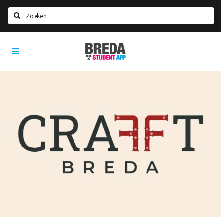
Zoeken
Breda
HOME
Student
Select language
App
STUDEREN
Voel je thuis in Breda | GoodMood
Welkom in Breda
Studentenverenigingen
Studentenraad
Studentenroutes
New in town? Check FAQ!
WONEN