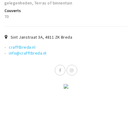
gelegenheden, Terras of binnentuin
Musea, theaters & podia
Couverts
Uitjes & activiteiten
70
Studentenroutes
Natuurgebieden
Sint Janstraat 3A
,
4811 ZK
Breda
Party pics
crafftbreda.nl
Eten
info@crafftbreda.nl
Drinken
Slapen
Recreatief
Winkels
Winkelgebieden
Deals
Parkeren