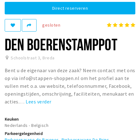
Woonruimte
Direct reserveren
Inschrijven gemeente
Zorgverzekering
gesloten
Huisarts en eerste hulp
DEN BOERENSTAMPPOT
Q&A
Schoolstraat 3
,
Breda
KORTING
Breda Student Shop
Bent u de eigenaar van deze zaak? Neem contact met ons
op via info@stappen-shoppen.nl om het profiel aan te
Draai aan het rad!
vullen met o.a. uw website, telefoonnummer, Facebook,
openingstijden, omschrijving, faciliteiten, menukaart en
VRIJE TIJD
acties.…
Lees verder
Sport
Nieuws
Keuken
Agenda
Nederlands - Belgisch
Parkeergelegenheid
Bezienswaardigheden
Parkeergarage de Barones
,
Parkeergarage De Prins