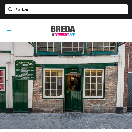
Zoeken
Breda
HOME
Student
Select language
App
STUDEREN
Voel je thuis in Breda | GoodMood
Welkom in Breda
Studentenverenigingen
Studentenraad
Studentenroutes
New in town? Check FAQ!
WONEN