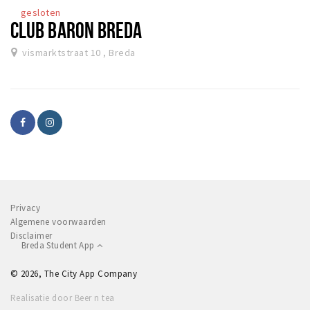
gesloten
CLUB BARON BREDA
vismarktstraat 10 , Breda
Privacy
Algemene voorwaarden
Disclaimer
Breda Student App
© 2026, The City App Company
Realisatie door Beer n tea