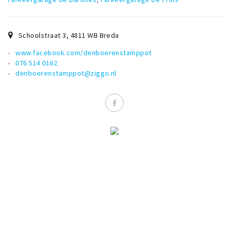
Musea, theaters & podia
Uitjes & activiteiten
Schoolstraat 3
,
4811 WB
Breda
Studentenroutes
www.facebook.com/denboerenstamppot
Natuurgebieden
076 514 0162
Party pics
denboerenstamppot@ziggo.nl
Eten
Drinken
Slapen
Recreatief
Winkels
Winkelgebieden
Deals
Parkeren