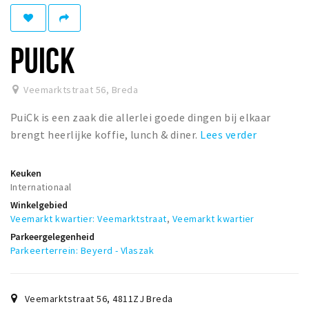
Woonruimte
Inschrijven gemeente
PUICK
Zorgverzekering
Huisarts en eerste hulp
Veemarktstraat 56
,
Breda
Q&A
PuiCk is een zaak die allerlei goede dingen bij elkaar
KORTING
brengt heerlijke koffie, lunch & diner.
Lees verder
Breda Student Shop
Draai aan het rad!
Keuken
Internationaal
Winkelgebied
VRIJE TIJD
Veemarkt kwartier: Veemarktstraat
,
Veemarkt kwartier
Sport
Parkeergelegenheid
Parkeerterrein: Beyerd - Vlaszak
Nieuws
Agenda
Bezienswaardigheden
Veemarktstraat 56
,
4811ZJ
Breda