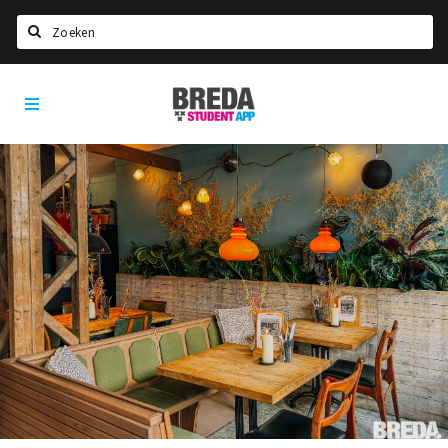
Zoeken
Breda
HOME
Student
Select language
App
STUDEREN
Voel je thuis in Breda | GoodMood
Welkom in Breda
Studentenverenigingen
Studentenraad
Studentenroutes
New in town? Check FAQ!
WONEN