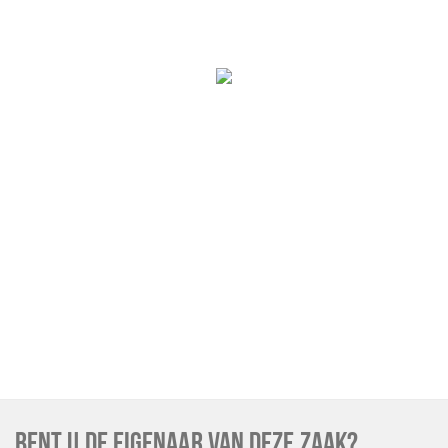
Musea, theaters & podia
Uitjes & activiteiten
Studentenroutes
Natuurgebieden
Party pics
Eten
Drinken
Slapen
Recreatief
Winkels
Winkelgebieden
Deals
Parkeren
BENT U DE EIGENAAR VAN DEZE ZAAK?