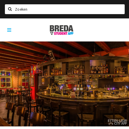
Zoeken
Breda
HOME
Student
Select language
App
STUDEREN
Voel je thuis in Breda | GoodMood
Welkom in Breda
Studentenverenigingen
Studentenraad
Studentenroutes
New in town? Check FAQ!
WONEN