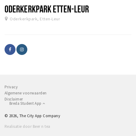
ODERKERKPARK ETTEN-LEUR
Oderkerkpark, Etten-Leur
Privacy
Algemene voorwaarden
Disclaimer
Breda Student App
© 2026, The City App Company
Realisatie door Beer n tea