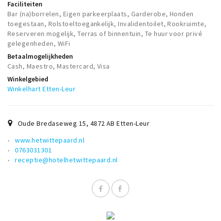
Faciliteiten
Musea, theaters & podia
Bar (na)borrelen, Eigen parkeerplaats, Garderobe, Honden
Uitjes & activiteiten
toegestaan, Rolstoeltoegankelijk, Invalidentoilet, Rookruimte,
Reserveren mogelijk, Terras of binnentuin, Te huur voor privé
Studentenroutes
gelegenheden, WiFi
Natuurgebieden
Betaalmogelijkheden
Cash, Maestro, Mastercard, Visa
Party pics
Winkelgebied
Eten
Winkelhart Etten-Leur
Drinken
Slapen
Oude Bredaseweg 15
,
4872 AB
Etten-Leur
Recreatief
www.hetwittepaard.nl
Winkels
0763031301
receptie@hotelhetwittepaard.nl
Winkelgebieden
Deals
Parkeren