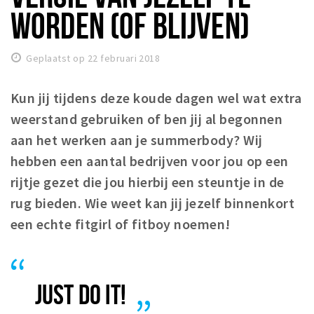
Woonruimte
WORDEN (OF BLIJVEN)
Inschrijven gemeente
Zorgverzekering
Geplaatst op 22 februari 2018
Huisarts en eerste hulp
Q&A
Kun jij tijdens deze koude dagen wel wat extra
weerstand gebruiken of ben jij al begonnen
KORTING
aan het werken aan je summerbody? Wij
Breda Student Shop
hebben een aantal bedrijven voor jou op een
Draai aan het rad!
rijtje gezet die jou hierbij een steuntje in de
rug bieden. Wie weet kan jij jezelf binnenkort
VRIJE TIJD
een echte fitgirl of fitboy noemen!
Sport
Nieuws
Agenda
JUST DO IT!
Bezienswaardigheden