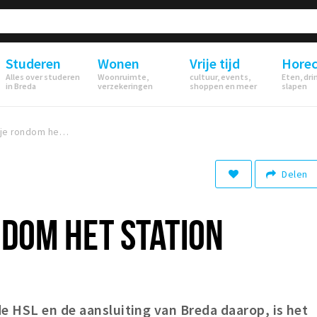
Studeren
Wonen
Vrije tijd
Hore
Alles over studeren
Woonruimte,
cultuur, events,
Eten, dri
in Breda
verzekeringen
shoppen en meer
slapen
Een kijkje rondom het station
Delen
NDOM HET STATION
de
HSL
en de aansluiting van Breda daarop, is het