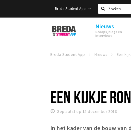
Breda Student App
Zoeken
Nieuws
Breda
Scoops, blogs en
Student
interviews
App
Breda Student App
Nieuws
EEN KIJKJE RO
Geplaatst op 15 december 2018
In het kader van de bouw van 