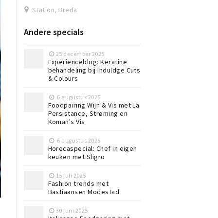
Station, Breda
Andere specials
25 december 2025
Experienceblog: Keratine
behandeling bij Induldge Cuts
& Colours
6 augustus 2025
Foodpairing Wijn & Vis met La
Persistance, Strøming en
Koman's Vis
6 augustus 2025
Horecaspecial: Chef in eigen
keuken met Sligro
15 juli 2025
Fashion trends met
Bastiaansen Modestad
30 juni 2025