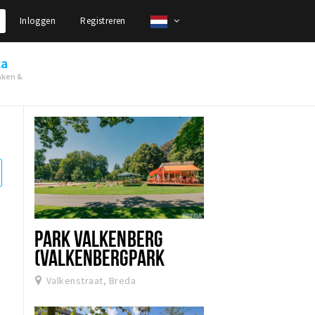
Inloggen
Registreren
ca
nken &
PARK VALKENBERG
(VALKENBERGPARK
BREDA)
Valkenstraat, Breda