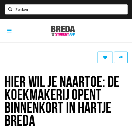
Zoeken
Breda
HOME
Student
Select language
App
STUDEREN
Voel je thuis in Breda | GoodMood
Welkom in Breda
HIER WIL JE NAARTOE: DE
Studentenverenigingen
KOEKMAKERIJ OPENT
Studentenraad
Studentenroutes
BINNENKORT IN HARTJE
New in town? Check FAQ!
BREDA
WONEN