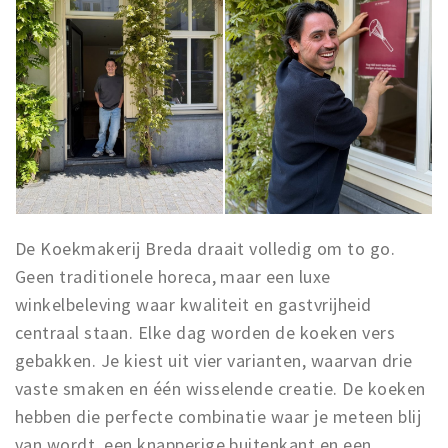
Musea, theaters & podia
Uitjes & activiteiten
Studentenroutes
Natuurgebieden
Party pics
Eten
Drinken
Slapen
De Koekmakerij Breda draait volledig om to go.
Recreatief
Geen traditionele horeca, maar een luxe
Winkels
winkelbeleving waar kwaliteit en gastvrijheid
centraal staan. Elke dag worden de koeken vers
Winkelgebieden
gebakken. Je kiest uit vier varianten, waarvan drie
Deals
vaste smaken en één wisselende creatie. De koeken
Parkeren
hebben die perfecte combinatie waar je meteen blij
van wordt, een knapperige buitenkant en een