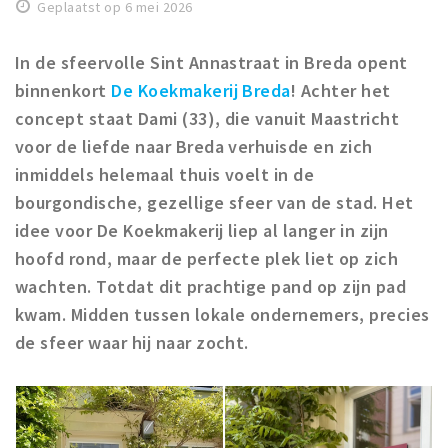
Woonruimte
Geplaatst op 6 mei 2026
Inschrijven gemeente
In de sfeervolle Sint Annastraat in Breda opent
Zorgverzekering
binnenkort
De Koekmakerij Breda
! Achter het
Huisarts en eerste hulp
concept staat Dami (33), die vanuit Maastricht
Q&A
voor de liefde naar Breda verhuisde en zich
inmiddels helemaal thuis voelt in de
KORTING
bourgondische, gezellige sfeer van de stad.
Het
Breda Student Shop
idee voor De Koekmakerij liep al langer in zijn
Draai aan het rad!
hoofd rond, maar de perfecte plek liet op zich
wachten. Totdat dit prachtige pand op zijn pad
VRIJE TIJD
kwam. Midden tussen lokale ondernemers, precies
Sport
de sfeer waar hij naar zocht.
Nieuws
Agenda
Bezienswaardigheden