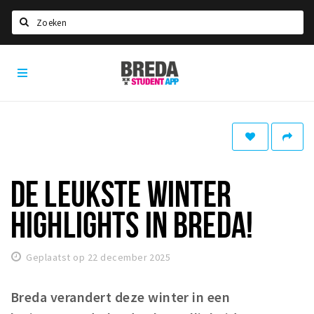
Zoeken
Breda
HOME
Student
Select language
App
STUDEREN
Voel je thuis in Breda | GoodMood
Welkom in Breda
DE LEUKSTE WINTER
Studentenverenigingen
HIGHLIGHTS IN BREDA!
Studentenraad
Studentenroutes
Geplaatst op 22 december 2025
New in town? Check FAQ!
Breda verandert deze winter in een
WONEN