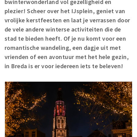
bwinterwonderland vol gezelligheid en
Woonruimte
plezier! Scheer over het IJsplein, geniet van
Inschrijven gemeente
vrolijke kerstfeesten en laat je verrassen door
Zorgverzekering
de vele andere winterse activiteiten die de
Huisarts en eerste hulp
stad te bieden heeft. Of je nu komt voor een
Q&A
romantische wandeling, een dagje uit met
vrienden of een avontuur met het hele gezin,
KORTING
in Breda is er voor iedereen iets te beleven!
Breda Student Shop
Draai aan het rad!
VRIJE TIJD
Sport
Nieuws
Agenda
Bezienswaardigheden