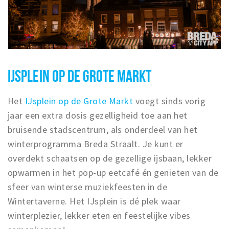
Musea, theaters & podia
Uitjes & activiteiten
Studentenroutes
Natuurgebieden
IJSPLEIN OP DE GROTE MARKT
Party pics
Eten
Het
IJsplein op de Grote Markt
voegt sinds vorig
Drinken
jaar een extra dosis gezelligheid toe aan het
Slapen
bruisende stadscentrum, als onderdeel van het
Recreatief
winterprogramma Breda Straalt. Je kunt er
Winkels
overdekt schaatsen op de gezellige ijsbaan, lekker
Winkelgebieden
opwarmen in het pop-up eetcafé én genieten van de
sfeer van winterse muziekfeesten in de
Deals
Wintertaverne. Het IJsplein is dé plek waar
Parkeren
winterplezier, lekker eten en feestelijke vibes