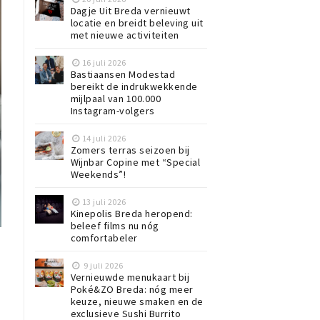
Dagje Uit Breda vernieuwt
locatie en breidt beleving uit
met nieuwe activiteiten
16 juli 2026
Bastiaansen Modestad
bereikt de indrukwekkende
mijlpaal van 100.000
Instagram-volgers
14 juli 2026
Zomers terras seizoen bij
Wijnbar Copine met “Special
Weekends”!
13 juli 2026
Kinepolis Breda heropend:
beleef films nu nóg
n
comfortabeler
9 juli 2026
Vernieuwde menukaart bij
Poké&ZO Breda: nóg meer
keuze, nieuwe smaken en de
exclusieve Sushi Burrito