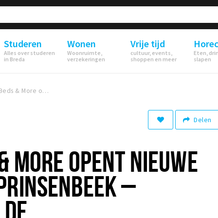
Studeren
Wonen
Vrije tijd
Hore
Alles over studeren
Woonruimte,
cultuur, events,
Eten, dri
in Breda
verzekeringen
shoppen en meer
slapen
Maurits Beds & More opent nieuwe showroom in Prinsenbeek – Profiteer van de verbouwingskorting!
Delen
 & MORE OPENT NIEUWE
PRINSENBEEK –
 DE