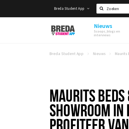
Breda Student App
Zoeken
Nieuws
Breda
Scoops, blogs en
Student
interviews
App
Breda Student App
Nieuws
MAURITS BEDS
SHOWROOM IN 
PROFITEER VAN