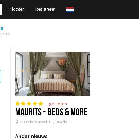
Inloggen
Registreren
ca
nken &
gesloten
MAURITS - BEDS & MORE
Mauritsstraat 17, Breda
Ander nieuws