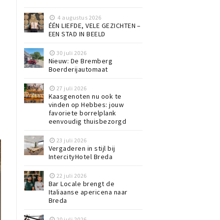
4 augustus 2026
ÉÉN LIEFDE, VELE GEZICHTEN –
EEN STAD IN BEELD
30 juli 2026
Nieuw: De Bremberg
Boerderijautomaat
27 juli 2026
Kaasgenoten nu ook te
vinden op Hebbes: jouw
favoriete borrelplank
eenvoudig thuisbezorgd
23 juli 2026
Vergaderen in stijl bij
IntercityHotel Breda
22 juli 2026
Bar Locale brengt de
Italiaanse apericena naar
Breda
20 juli 2026