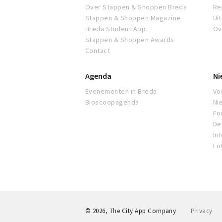
Over Stappen & Shoppen Breda
Re
Stappen & Shoppen Magazine
Ui
Breda Student App
Ov
Stappen & Shoppen Awards
Contact
Agenda
Ni
Evenementen in Breda
Voe
Bioscoopagenda
Ni
Fo
De 
In
Fo
© 2026, The City App Company
Privacy