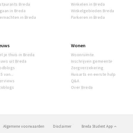
staurants Breda
Winkelen in Breda
tgaan in Breda
Winkelgebieden Breda
ernachten in Breda
Parkeren in Breda
euws
Wonen
l je thuis in Breda
Woonruimte
euws uit Breda
Inschrijven gemeente
odblogs
Zorgverzekering
5 van...
Huisarts en eerste hulp
terviews
Q&A
toblogs
Over Breda
Algemene voorwaarden
Disclaimer
Breda Student App