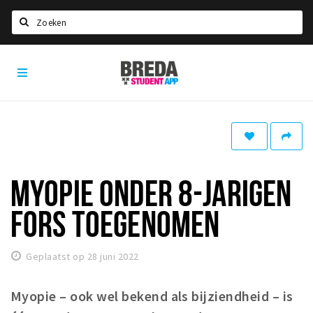
Zoeken
Breda
HOME
Student
Select language
App
STUDEREN
Voel je thuis in Breda | GoodMood
Welkom in Breda
MYOPIE ONDER 8-JARIGEN
Studentenverenigingen
FORS TOEGENOMEN
Studentenraad
Studentenroutes
Geplaatst op 28 juni 2022
New in town? Check FAQ!
Myopie – ook wel bekend als bijziendheid – is
WONEN