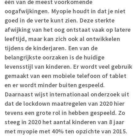
één van de meest voorkomende
Woonruimte
oogafwijkingen. Myopie houdt in dat je niet
Inschrijven gemeente
goed in de verte kunt zien. Deze sterkte
Zorgverzekering
afwijking van het oog ontstaat vaak op latere
Huisarts en eerste hulp
leeftijd, maar kan zich ook al ontwikkelen
Q&A
tijdens de kinderjaren. Een van de
belangrijkste oorzaken is de huidige
KORTING
levensstijl van kinderen. Er wordt veel gebruik
Breda Student Shop
gemaakt van een mobiele telefoon of tablet
Draai aan het rad!
en er wordt minder buiten gespeeld.
Daarnaast wijst internationaal onderzoek uit
VRIJE TIJD
dat de lockdown maatregelen van 2020 hier
Sport
tevens een grote rol in hebben gespeeld. Zo
Nieuws
steeg in 2020 het aantal kinderen van 8 jaar
Agenda
met myopie met 40% ten opzichte van 2015.
Bezienswaardigheden