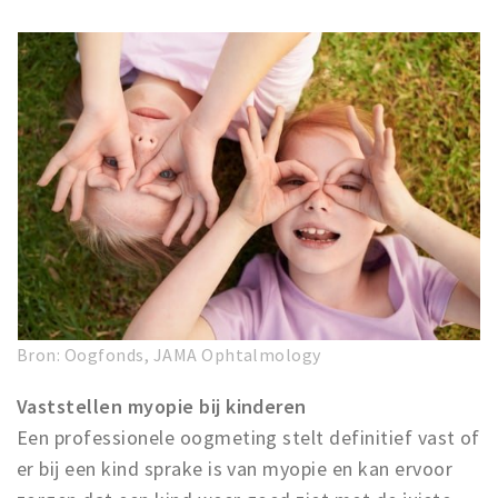
Musea, theaters & podia
Uitjes & activiteiten
Studentenroutes
Natuurgebieden
Party pics
Eten
Drinken
Slapen
Recreatief
Winkels
Bron: Oogfonds, JAMA Ophtalmology
Winkelgebieden
Vaststellen myopie bij kinderen
Deals
Een professionele oogmeting stelt definitief vast of
Parkeren
er bij een kind sprake is van myopie en kan ervoor