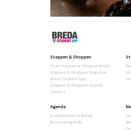
Breda
Student
App
Stappen & Shoppen
St
Over Stappen & Shoppen Breda
Re
Stappen & Shoppen Magazine
Ui
Breda Student App
Ov
Stappen & Shoppen Awards
Contact
Agenda
Ni
Evenementen in Breda
Voe
Bioscoopagenda
Ni
Fo