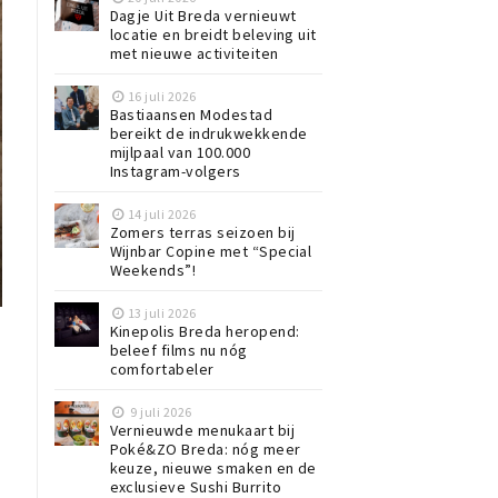
Dagje Uit Breda vernieuwt
locatie en breidt beleving uit
met nieuwe activiteiten
16 juli 2026
Bastiaansen Modestad
bereikt de indrukwekkende
mijlpaal van 100.000
Instagram-volgers
14 juli 2026
Zomers terras seizoen bij
Wijnbar Copine met “Special
Weekends”!
13 juli 2026
Kinepolis Breda heropend:
beleef films nu nóg
comfortabeler
9 juli 2026
Vernieuwde menukaart bij
Poké&ZO Breda: nóg meer
keuze, nieuwe smaken en de
exclusieve Sushi Burrito