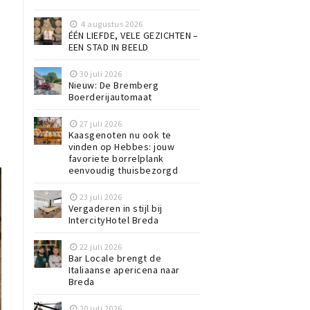
4 augustus 2026
ÉÉN LIEFDE, VELE GEZICHTEN –
EEN STAD IN BEELD
30 juli 2026
Nieuw: De Bremberg
Boerderijautomaat
27 juli 2026
Kaasgenoten nu ook te
vinden op Hebbes: jouw
favoriete borrelplank
eenvoudig thuisbezorgd
23 juli 2026
Vergaderen in stijl bij
IntercityHotel Breda
22 juli 2026
Bar Locale brengt de
Italiaanse apericena naar
Breda
20 juli 2026