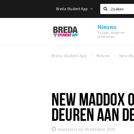
Breda Student App
Zoeken
Nieuws
Breda
Scoops, blogs en
Student
interviews
App
Breda Student App
Nieuws
NEW MADDOX O
DEUREN AAN DE
Geplaatst op 30 oktober 2025