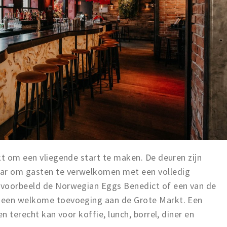
kt om een vliegende start te maken. De deuren zijn
ar om gasten te verwelkomen met een volledig
jvoorbeeld de Norwegian Eggs Benedict of een van de
 een welkome toevoeging aan de Grote Markt. Een
n terecht kan voor koffie, lunch, borrel, diner en