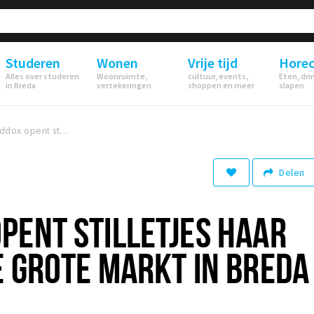
Studeren
Wonen
Vrije tijd
Hore
Alles over studeren
Woonruimte,
cultuur, events,
Eten, dri
in Breda
verzekeringen
shoppen en meer
slapen
New Maddox opent stilletjes haar deuren aan de Grote Markt in Breda
Delen
PENT STILLETJES HAAR
 GROTE MARKT IN BREDA