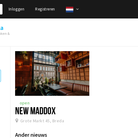
Inloggen
Registreren
ca
nken &
open
NEW MADDOX
Grote Markt 45, Breda
Ander nieuws