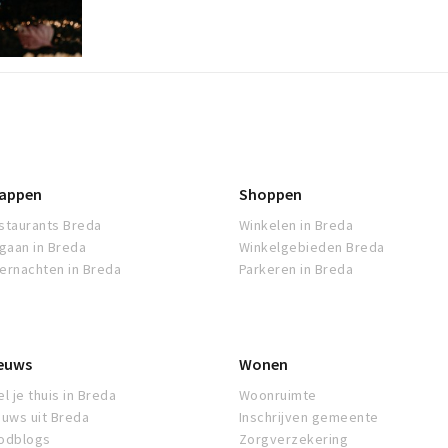
appen
Shoppen
staurants Breda
Winkelen in Breda
tgaan in Breda
Winkelgebieden Breda
ernachten in Breda
Parkeren in Breda
euws
Wonen
l je thuis in Breda
Woonruimte
euws uit Breda
Inschrijven gemeente
odblogs
Zorgverzekering