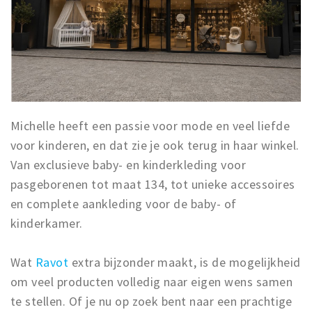
Musea, theaters & podia
Uitjes & activiteiten
Studentenroutes
Natuurgebieden
Party pics
Eten
Michelle heeft een passie voor mode en veel liefde
voor kinderen, en dat zie je ook terug in haar winkel.
Drinken
Van exclusieve baby- en kinderkleding voor
Slapen
pasgeborenen tot maat 134, tot unieke accessoires
Recreatief
en complete aankleding voor de baby- of
Winkels
kinderkamer.
Winkelgebieden
Deals
Wat
Ravot
extra bijzonder maakt, is de mogelijkheid
Parkeren
om veel producten volledig naar eigen wens samen
te stellen. Of je nu op zoek bent naar een prachtige