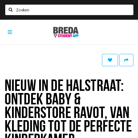
Zoeken
Breda
HOME
Student
Select language
App
STUDEREN
Voel je thuis in Breda | GoodMood
Welkom in Breda
NIEUW IN DE HALSTRAAT:
Studentenverenigingen
ONTDEK BABY &
Studentenraad
Studentenroutes
KINDERSTORE RAVOT, VAN
New in town? Check FAQ!
KLEDING TOT DE PERFECTE
WONEN