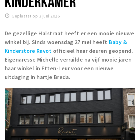
KINDERKAMER
Woonruimte
Inschrijven gemeente
Geplaatst op 3 juni 2026
Zorgverzekering
Huisarts en eerste hulp
De gezellige Halstraat heeft er een mooie nieuwe
winkel bij. Sinds woensdag 27 mei heeft
Baby &
Q&A
Kinderstore Ravot
officieel haar deuren geopend.
KORTING
Eigenaresse Michelle verruilde na vijf mooie jaren
haar winkel in Etten-Leur voor een nieuwe
Breda Student Shop
uitdaging in hartje Breda.
Draai aan het rad!
VRIJE TIJD
Sport
Nieuws
Agenda
Bezienswaardigheden