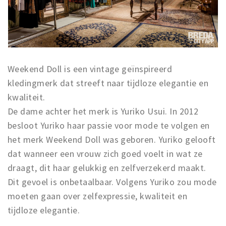
Musea, theaters & podia
Uitjes & activiteiten
Studentenroutes
Natuurgebieden
Weekend Doll is een vintage geïnspireerd
Party pics
kledingmerk dat streeft naar tijdloze elegantie en
Eten
kwaliteit.
Drinken
De dame achter het merk is Yuriko Usui. In 2012
Slapen
besloot Yuriko haar passie voor mode te volgen en
Recreatief
het merk Weekend Doll was geboren. Yuriko gelooft
Winkels
dat wanneer een vrouw zich goed voelt in wat ze
draagt, dit haar gelukkig en zelfverzekerd maakt.
Winkelgebieden
Dit gevoel is onbetaalbaar. Volgens Yuriko zou mode
Deals
moeten gaan over zelfexpressie, kwaliteit en
Parkeren
tijdloze elegantie.