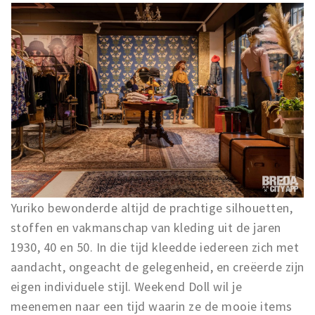
Inloggen
Yuriko bewonderde altijd de prachtige silhouetten,
stoffen en vakmanschap van kleding uit de jaren
1930, 40 en 50. In die tijd kleedde iedereen zich met
aandacht, ongeacht de gelegenheid, en creëerde zijn
eigen individuele stijl. Weekend Doll wil je
meenemen naar een tijd waarin ze de mooie items