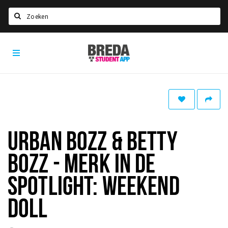
Zoeken
Breda
HOME
Student
Select language
App
STUDEREN
Voel je thuis in Breda | GoodMood
Welkom in Breda
URBAN BOZZ & BETTY
Studentenverenigingen
BOZZ - MERK IN DE
Studentenraad
Studentenroutes
SPOTLIGHT: WEEKEND
New in town? Check FAQ!
DOLL
WONEN