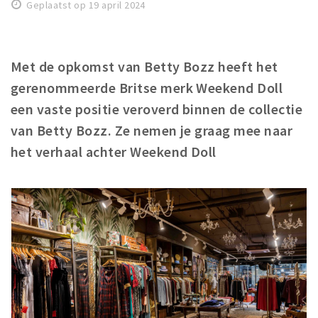
Woonruimte
Geplaatst op 19 april 2024
Inschrijven gemeente
Zorgverzekering
Met de opkomst van Betty Bozz heeft het
Huisarts en eerste hulp
gerenommeerde Britse merk Weekend Doll
Q&A
een vaste positie veroverd binnen de collectie
van Betty Bozz. Ze nemen je graag mee naar
KORTING
het verhaal achter Weekend Doll
Breda Student Shop
Draai aan het rad!
VRIJE TIJD
Sport
Nieuws
Agenda
Bezienswaardigheden