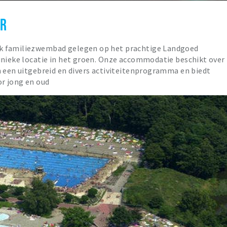
AR
k familiezwembad gelegen op het prachtige Landgoed
unieke locatie in het groen. Onze accommodatie beschikt over
n een uitgebreid en divers activiteitenprogramma en biedt
or jong en oud