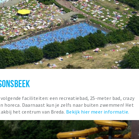
SONSBEEK
volgende faciliteiten: een recreatiebad, 25-meter bad, crazy
een horeca. Daarnaast kun je zelfs naar buiten zwemmen! Het
lakbij het centrum van Breda.
Bekijk hier meer informatie.