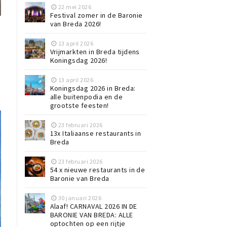
22 mei 2026
Festival zomer in de Baronie
van Breda 2026!
13 april 2026
Vrijmarkten in Breda tijdens
Koningsdag 2026!
13 april 2026
Koningsdag 2026 in Breda:
alle buitenpodia en de
grootste feesten!
23 februari 2026
13x Italiaanse restaurants in
Breda
23 februari 2026
54 x nieuwe restaurants in de
Baronie van Breda
30 januari 2026
Alaaf! CARNAVAL 2026 IN DE
BARONIE VAN BREDA: ALLE
optochten op een rijtje