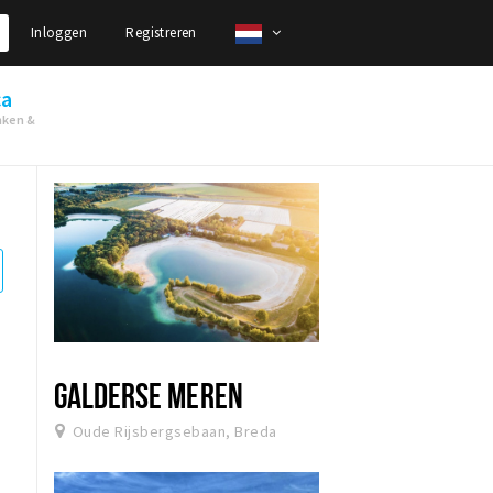
Inloggen
Registreren
ca
nken &
GALDERSE MEREN
Oude Rijsbergsebaan, Breda