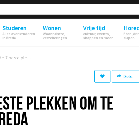
Studeren
Wonen
Vrije tijd
Hore
Alles over studeren
Woonruimte,
cultuur, events,
Eten, dri
in Breda
verzekeringen
shoppen en meer
slapen
Dit zijn de 7 beste plekken om te zwemmen in Breda
Delen
BESTE PLEKKEN OM TE
REDA