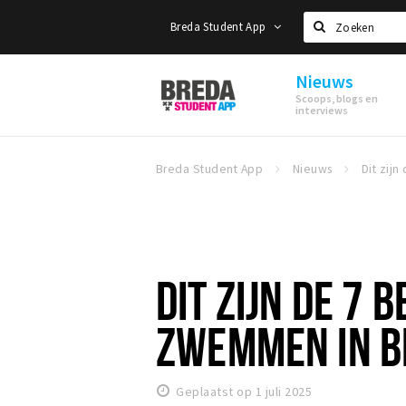
Breda Student App
Zoeken
Nieuws
Breda
Scoops, blogs en
Student
interviews
App
Breda Student App
Nieuws
DIT ZIJN DE 7 
ZWEMMEN IN B
Geplaatst op 1 juli 2025