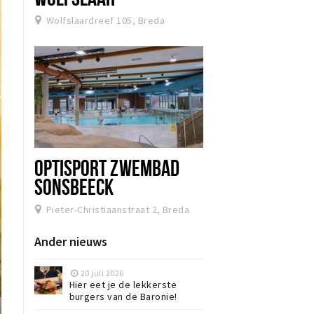
Wolfslaardreef 105, Breda
OPTISPORT ZWEMBAD
SONSBEECK
Pieter-Christiaanstraat 2, Breda
Ander nieuws
20 juli 2026
Hier eet je de lekkerste
burgers van de Baronie!