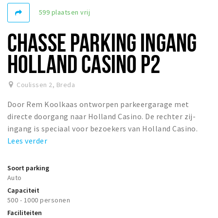
Woonruimte
599 plaatsen vrij
Inschrijven gemeente
CHASSE PARKING INGANG
Zorgverzekering
Huisarts en eerste hulp
HOLLAND CASINO P2
Q&A
Coulissen 2
,
Breda
KORTING
Door Rem Koolkaas ontworpen parkeergarage met
Breda Student Shop
directe doorgang naar Holland Casino. De rechter zij-
Draai aan het rad!
ingang is speciaal voor bezoekers van Holland Casino.
Lees verder
VRIJE TIJD
Sport
Soort parking
Auto
Nieuws
Capaciteit
Agenda
500 - 1000 personen
Bezienswaardigheden
Faciliteiten