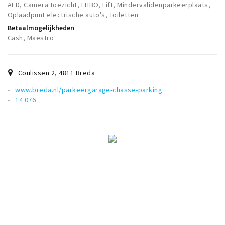
AED, Camera toezicht, EHBO, Lift, Mindervalidenparkeerplaats,
Musea, theaters & podia
Oplaadpunt electrische auto's, Toiletten
Uitjes & activiteiten
Betaalmogelijkheden
Cash, Maestro
Studentenroutes
Natuurgebieden
Party pics
Coulissen 2
,
4811
Breda
Eten
www.breda.nl/parkeergarage-chasse-parking
14 076
Drinken
Slapen
Recreatief
Winkels
Winkelgebieden
Deals
Parkeren