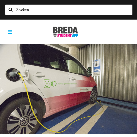
Zoeken
Breda
HOME
Student
Select language
App
STUDEREN
Voel je thuis in Breda | GoodMood
Welkom in Breda
Studentenverenigingen
Studentenraad
Studentenroutes
New in town? Check FAQ!
WONEN