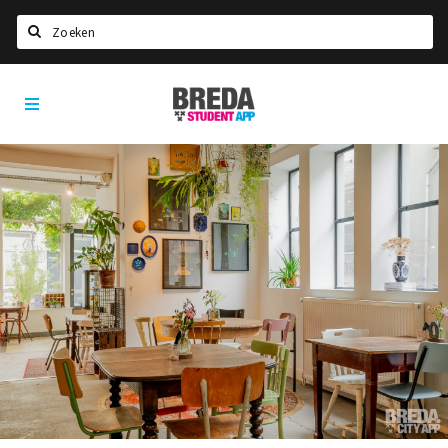
Zoeken
Breda
HOME
Student
Select language
App
STUDEREN
Voel je thuis in Breda | GoodMood
Welkom in Breda
Studentenverenigingen
Studentenraad
Studentenroutes
New in town? Check FAQ!
WONEN