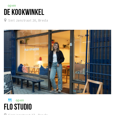
open
DE KOOKWINKEL
Sint Janstraat 26, Breda
open
restaurant
FLO STUDIO
Sint janstraat 27 , Breda