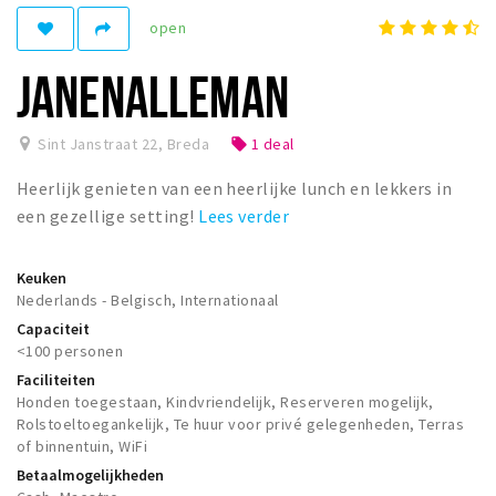
Woonruimte
open
Inschrijven gemeente
JANENALLEMAN
Zorgverzekering
Huisarts en eerste hulp
Sint Janstraat 22
,
Breda
1 deal
local_offer
Q&A
Heerlijk genieten van een heerlijke lunch en lekkers in
KORTING
een gezellige setting!
Lees verder
Breda Student Shop
Draai aan het rad!
Keuken
Nederlands - Belgisch, Internationaal
Capaciteit
VRIJE TIJD
<100 personen
Sport
Faciliteiten
Honden toegestaan, Kindvriendelijk, Reserveren mogelijk,
Nieuws
Rolstoeltoegankelijk, Te huur voor privé gelegenheden, Terras
Agenda
of binnentuin, WiFi
Betaalmogelijkheden
Bezienswaardigheden