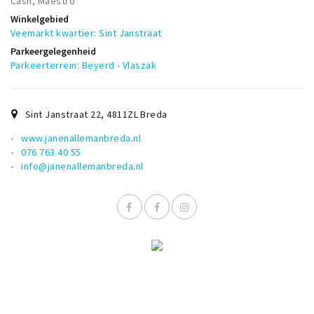
Cash, Maestro
Musea, theaters & podia
Winkelgebied
Uitjes & activiteiten
Veemarkt kwartier: Sint Janstraat
Parkeergelegenheid
Studentenroutes
Parkeerterrein: Beyerd - Vlaszak
Natuurgebieden
Party pics
Sint Janstraat 22
,
4811ZL
Breda
Eten
www.janenallemanbreda.nl
Drinken
076 763 40 55
info@janenallemanbreda.nl
Slapen
Recreatief
Winkels
Winkelgebieden
Deals
Parkeren