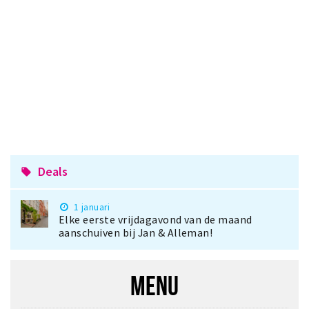
Inloggen
Deals
local_offer
1 januari
Elke eerste vrijdagavond van de maand
aanschuiven bij Jan & Alleman!
MENU