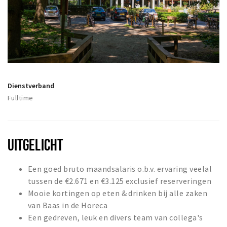
Woonruimte
Inschrijven gemeente
Zorgverzekering
Huisarts en eerste hulp
Q&A
Dienstverband
KORTING
Fulltime
Breda Student Shop
Draai aan het rad!
UITGELICHT
VRIJE TIJD
Een goed bruto maandsalaris o.b.v. ervaring veelal
Sport
tussen de €2.671 en €3.125 exclusief reserveringen
Nieuws
Mooie kortingen op eten & drinken bij alle zaken
Agenda
van Baas in de Horeca
Een gedreven, leuk en divers team van collega's
Bezienswaardigheden