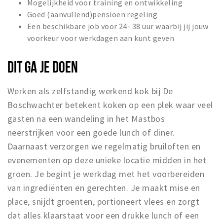
Mogelijkheid voor training en ontwikkeling
Musea, theaters & podia
Goed (aanvullend)pensioen regeling
Uitjes & activiteiten
Een beschikbare job voor 24- 38 uur waarbij jij jouw
voorkeur voor werkdagen aan kunt geven
Studentenroutes
Natuurgebieden
DIT GA JE DOEN
Party pics
Eten
Werken als zelfstandig werkend kok bij De
Drinken
Boschwachter betekent koken op een plek waar veel
gasten na een wandeling in het Mastbos
Slapen
neerstrijken voor een goede lunch of diner.
Recreatief
Daarnaast verzorgen we regelmatig bruiloften en
Winkels
evenementen op deze unieke locatie midden in het
Winkelgebieden
groen. Je begint je werkdag met het voorbereiden
Deals
van ingrediënten en gerechten. Je maakt mise en
Parkeren
place, snijdt groenten, portioneert vlees en zorgt
dat alles klaarstaat voor een drukke lunch of een