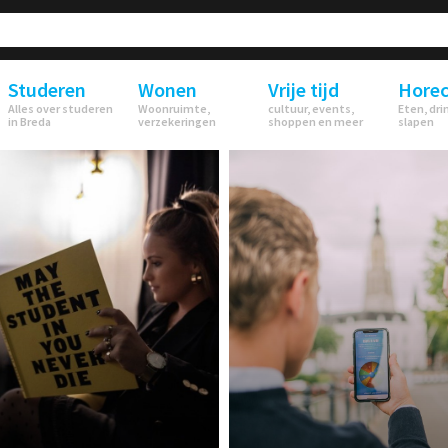
Studeren
Wonen
Vrije tijd
Hore
Alles over studeren
Woonruimte,
cultuur, events,
Eten, dri
in Breda
verzekeringen
shoppen en meer
slapen