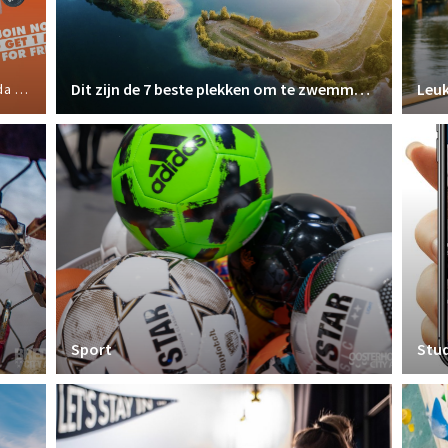
Dit zijn de 7 beste plekken om te zwemmen in Breda
Leuk
ports
Sport
Stu