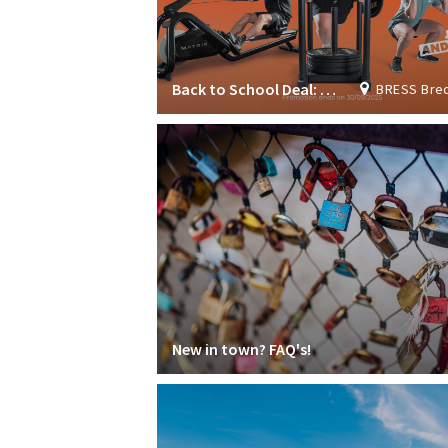
Back to School Deal: Join now & get 1 month FREE!
BRESS Breda Student S
New in town? FAQ's!