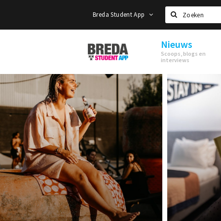
Breda Student App
Zoeken
Nieuws
Breda
Scoops, blogs en
Student
interviews
App