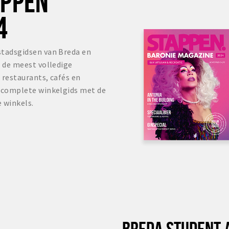
OPPEN
4
stadsgidsen van Breda en
s de meest volledige
 restaurants, cafés en
r complete winkelgids met de
 winkels.
BREDA STUDENT 