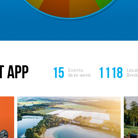
T APP
15
1118
Events
Locat
deze week
Bred