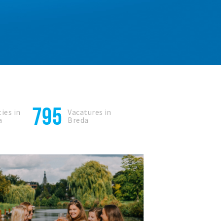
795
ies in
Vacatures in
a
Breda