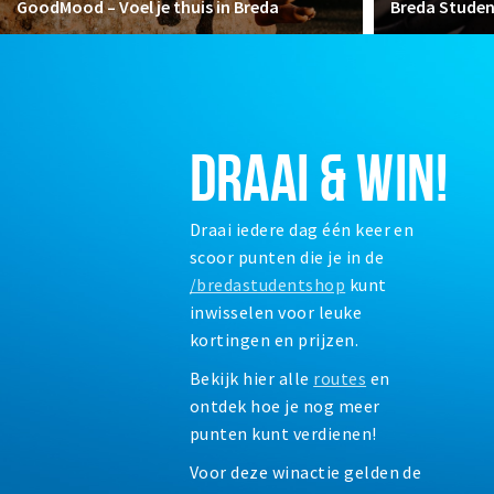
GoodMood – Voel je thuis in Breda
Breda Stude
DRAAI & WIN!
Draai iedere dag één keer en
scoor punten die je in de
/bredastudentshop
kunt
inwisselen voor leuke
kortingen en prijzen.
Bekijk hier alle
routes
en
ontdek hoe je nog meer
punten kunt verdienen!
Voor deze winactie gelden de