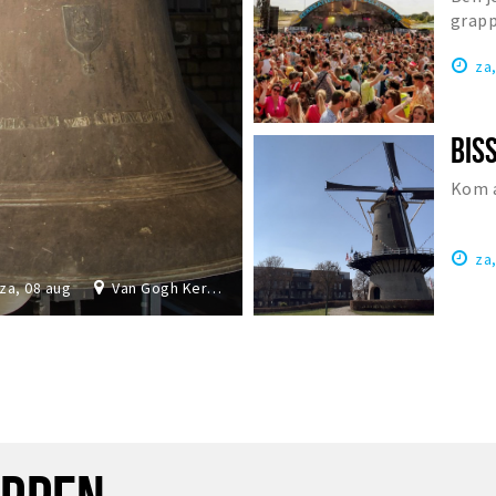
grapp
Nede
za
Kom a
za
za, 08 aug
Van Gogh Kerk Etten-Leur