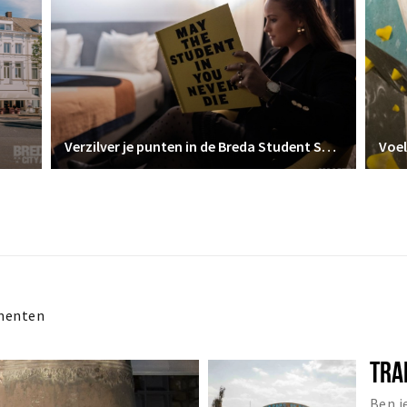
Verzilver je punten in de Breda Student Shop
Voel
menten
TRA
Ben j