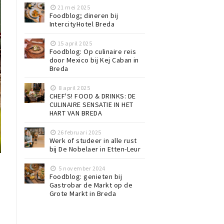
21 mei 2025
Foodblog; dineren bij
IntercityHotel Breda
15 april 2025
Foodblog: Op culinaire reis
door Mexico bij Kej Caban in
Breda
8 april 2025
CHEF'S! FOOD & DRINKS: DE
CULINAIRE SENSATIE IN HET
HART VAN BREDA
26 februari 2025
Werk of studeer in alle rust
bij De Nobelaer in Etten-Leur
5 november 2024
Foodblog: genieten bij
Gastrobar de Markt op de
Grote Markt in Breda