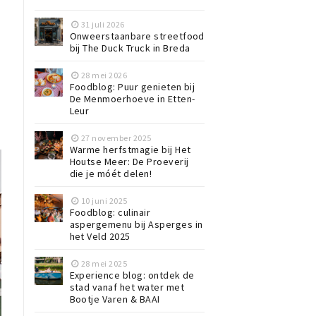
31 juli 2026
Onweerstaanbare streetfood
bij The Duck Truck in Breda
28 mei 2026
Foodblog: Puur genieten bij
De Menmoerhoeve in Etten-
Leur
27 november 2025
Warme herfstmagie bij Het
Houtse Meer: De Proeverij
die je móét delen!
10 juni 2025
Foodblog: culinair
aspergemenu bij Asperges in
het Veld 2025
28 mei 2025
Experience blog: ontdek de
stad vanaf het water met
Bootje Varen & BAAI