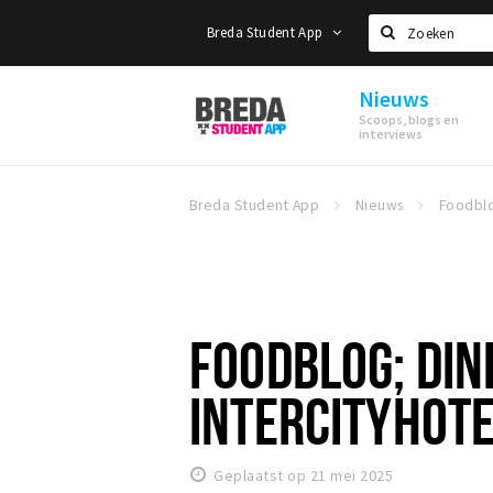
Breda Student App
Zoeken
Nieuws
Breda
Scoops, blogs en
Student
interviews
App
Breda Student App
Nieuws
FOODBLOG; DIN
INTERCITYHOT
Geplaatst op 21 mei 2025