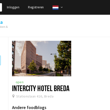
Inloggen
Registreren
ca
nken &
open
INTERCITY HOTEL BREDA
Stationslaan 416, Breda
Andere foodblogs