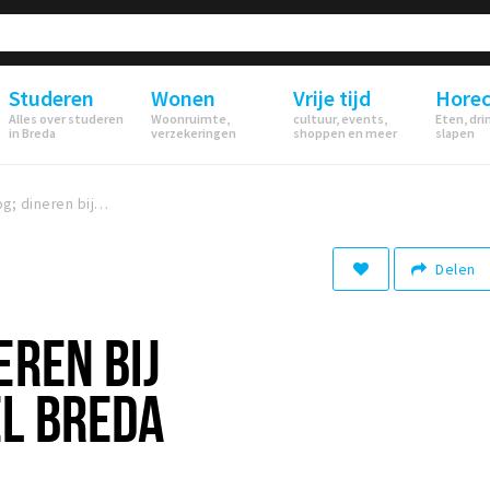
Studeren
Wonen
Vrije tijd
Hore
Alles over studeren
Woonruimte,
cultuur, events,
Eten, dri
in Breda
verzekeringen
shoppen en meer
slapen
Foodblog; dineren bij IntercityHotel Breda
Delen
EREN BIJ
EL BREDA