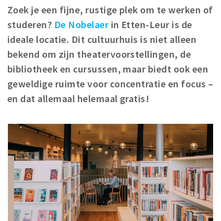
Woonruimte
Zoek je een fijne, rustige plek om te werken of
Inschrijven gemeente
studeren?
De Nobelaer
in Etten-Leur is de
Zorgverzekering
ideale locatie. Dit cultuurhuis is niet alleen
Huisarts en eerste hulp
bekend om zijn theatervoorstellingen, de
Q&A
bibliotheek en cursussen, maar biedt ook een
geweldige ruimte voor concentratie en focus –
KORTING
en dat allemaal helemaal gratis!
Breda Student Shop
Draai aan het rad!
VRIJE TIJD
Sport
Nieuws
Agenda
Bezienswaardigheden