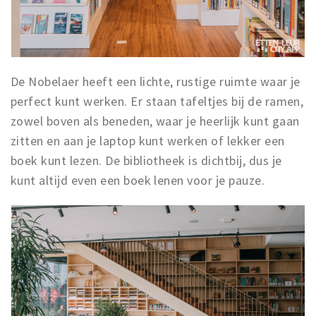
Musea, theaters & podia
Uitjes & activiteiten
Studentenroutes
Natuurgebieden
De Nobelaer heeft een lichte, rustige ruimte waar je
perfect kunt werken. Er staan tafeltjes bij de ramen,
Party pics
zowel boven als beneden, waar je heerlijk kunt gaan
Eten
zitten en aan je laptop kunt werken of lekker een
Drinken
boek kunt lezen. De bibliotheek is dichtbij, dus je
Slapen
kunt altijd even een boek lenen voor je pauze.
Recreatief
Winkels
Winkelgebieden
Deals
Parkeren