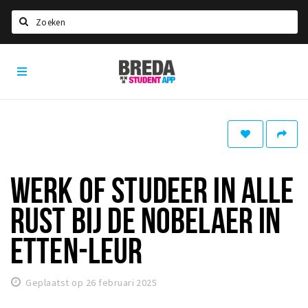
Zoeken
Breda
HOME
Student
Select language
App
STUDEREN
Voel je thuis in Breda | GoodMood
Welkom in Breda
WERK OF STUDEER IN ALLE
Studentenverenigingen
RUST BIJ DE NOBELAER IN
Studentenraad
Studentenroutes
ETTEN-LEUR
New in town? Check FAQ!
Geplaatst op 26 februari 2025
WONEN