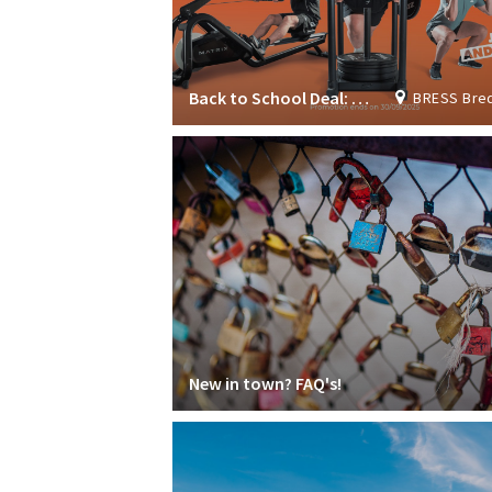
Back to School Deal: Join now & get 1 month FREE!
BRESS Breda Student S
New in town? FAQ's!