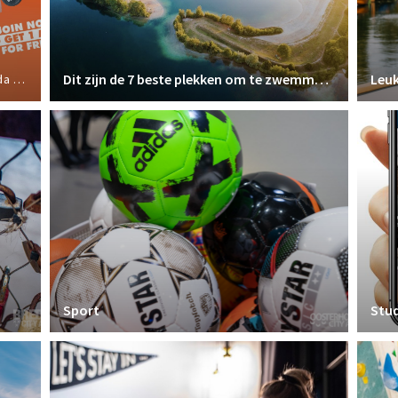
Dit zijn de 7 beste plekken om te zwemmen in Breda
Leuk
ports
Sport
Stu