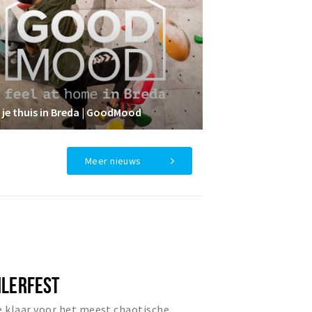
 je thuis in Breda | GoodMood
Meer nieuws
ILERFEST
e klaar voor het meest chaotische,