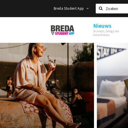
Breda Student App
Zoeken
Nieuws
Breda
Scoops, blogs en
Student
interviews
App