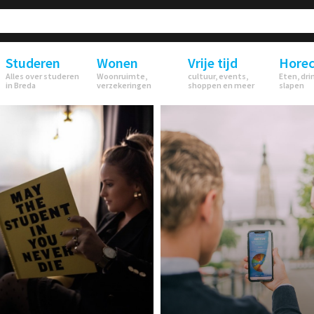
Studeren
Wonen
Vrije tijd
Hore
Alles over studeren
Woonruimte,
cultuur, events,
Eten, dri
in Breda
verzekeringen
shoppen en meer
slapen