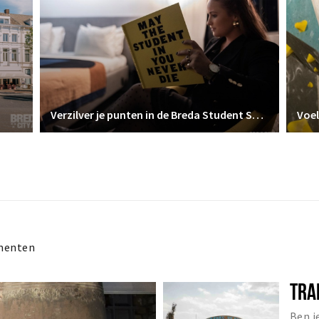
Verzilver je punten in de Breda Student Shop
Voel
menten
TRA
Ben j