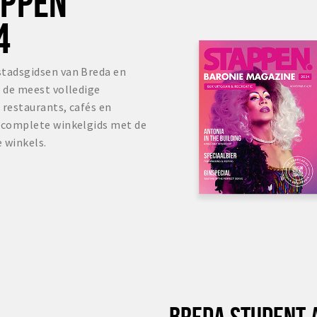
OPPEN
4
stadsgidsen van Breda en
s de meest volledige
 restaurants, cafés en
r complete winkelgids met de
 winkels.
BREDA STUDENT 