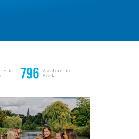
796
ies in
Vacatures in
a
Breda