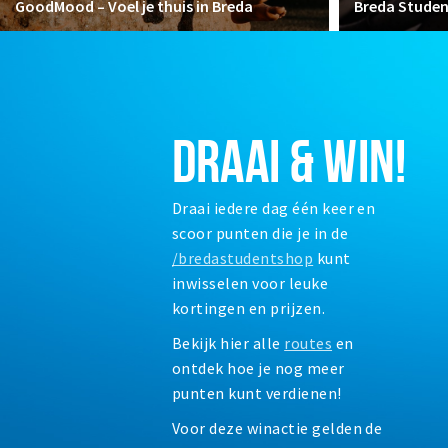
GoodMood – Voel je thuis in Breda
Breda Stude
DRAAI & WIN!
Draai iedere dag één keer en
scoor punten die je in de
/bredastudentshop
kunt
inwisselen voor leuke
kortingen en prijzen.
Bekijk hier alle
routes
en
ontdek hoe je nog meer
punten kunt verdienen!
Voor deze winactie gelden de