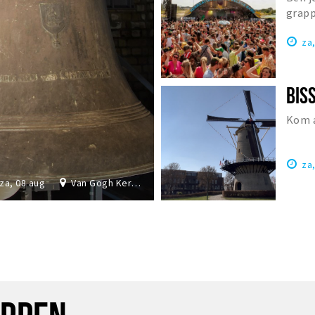
grapp
Nede
za
Kom a
za
za, 08 aug
Van Gogh Kerk Etten-Leur