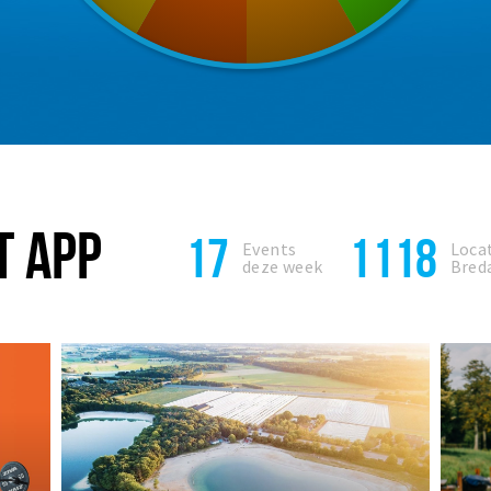
T APP
17
1118
Events
Locat
deze week
Bred